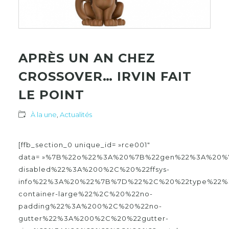
APRÈS UN AN CHEZ
CROSSOVER… IRVIN FAIT
LE POINT
À la une
,
Actualités
[ffb_section_0 unique_id= »rce001″
data= »%7B%22o%22%3A%20%7B%22gen%22%3A%20%7
disabled%22%3A%200%2C%20%22ffsys-
info%22%3A%20%22%7B%7D%22%2C%20%22type%22%
container-large%22%2C%20%22no-
padding%22%3A%200%2C%20%22no-
gutter%22%3A%200%2C%20%22gutter-